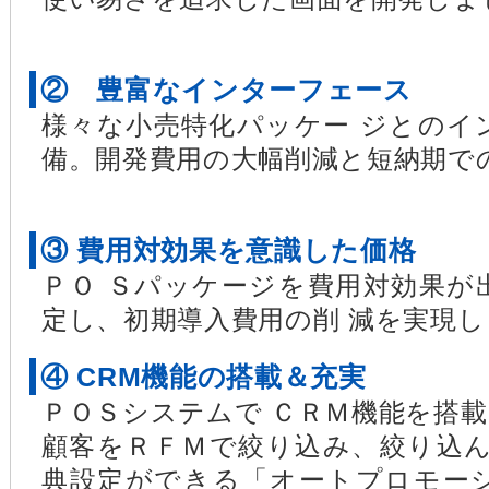
② 豊富なインターフェース
様々な小売特化パッケー ジとのイ
備。開発費用の大幅削減と短納期で
③ 費用対効果を意識した価格
ＰＯ Ｓパッケージを費用対効果が
定し、初期導入費用の削 減を実現
④ CRM機能の搭載＆充実
ＰＯＳシステムで ＣＲＭ機能を搭
顧客をＲＦＭで絞り込み、絞り込ん
典設定ができる「オートプロモー