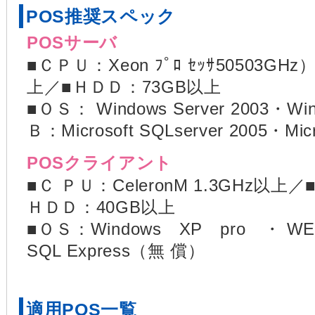
POS推奨スペック
POSサーバ
■ＣＰＵ：Xeon ﾌﾟﾛ ｾｯｻ50503
上／■ＨＤＤ：73GB以上
■ＯＳ： Windows Server 2003・Win
Ｂ：Microsoft SQLserver 2005・Micr
POSクライアント
■Ｃ ＰＵ：CeleronM 1.3GHz以
ＨＤＤ：40GB以上
■ＯＳ：Windows XP pro ・ WEP
SQL Express（無 償）
適用POS一覧