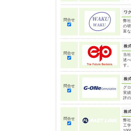
ワ
問合せ
弊社
の研
富な
株
問合せ
当社
述べ
す
株
問合せ
グ
実
評
株式
問合せ
弊社
工
10