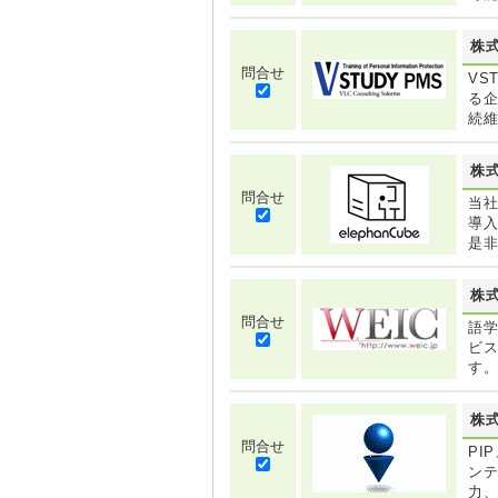
株
問合せ
VS
る
続維
株
問合せ
当社
導入
是
株
問合せ
語学
ビス
す
株
問合せ
PI
ンテ
力、