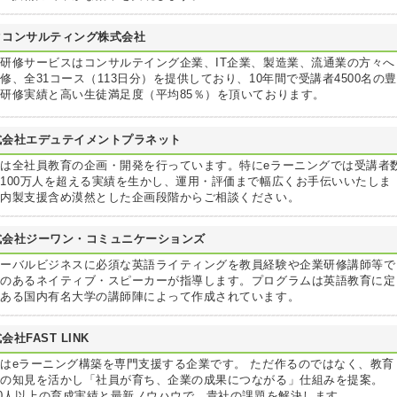
クコンサルティング株式会社
研修サービスはコンサルテイング企業、IT企業、製造業、流通業の方々へ
修、全31コース（113日分）を提供しており、10年間で受講者4500名の豊
研修実績と高い生徒満足度（平均85％）を頂いております。
式会社エデュテイメントプラネット
は全社員教育の企画・開発を行っています。特にeラーニングでは受講者
100万人を超える実績を生かし、運用・評価まで幅広くお手伝いいたしま
。内製支援含め漠然とした企画段階からご相談ください。
式会社ジーワン・コミュニケーションズ
ローバルビジネスに必須な英語ライティングを教員経験や企業研修講師等で
績のあるネイティブ・スピーカーが指導します。プログラムは英語教育に定
のある国内有名大学の講師陣によって作成されています。
会社FAST LINK
はeラーニング構築を専門支援する企業です。 ただ作るのではなく、教育
学の知見を活かし「社員が育ち、企業の成果につながる」仕組みを提案。
00人以上の育成実績と最新ノウハウで、貴社の課題を解決します。