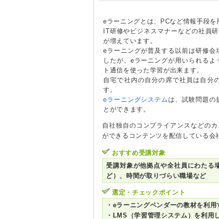
eラーニングとは、PCなど情報手段
IT研修やビジネスマナーなどの社員
が増えています。
eラーニングが普及する以前は研修会
したが、eラーニングが用いられるよ
ト通信を使った学習が出来ます。
自宅で社内の自分の席で社員は自分
す。
eラーニングシステム
は、試験問題の
とができます。
自社独自のコンプライアンスなどのカ
ができるコンテンツを配信している会
おすすめ受講対象
受講対象が他拠点や全社員にわたる
ど）、時間が取りづらい職場など
選定・チェックポイント
・eラーニングベンダーの教材を利用
・LMS（学習管理システム）を利用