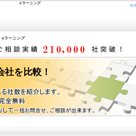
eラーニング
カ
>
eラーニング
会社を比較！