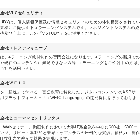
式会社VLCセキュリティ
TUDYは、個人情報保護及び情報セキュリティのための体制構築をされて
企業様にご提供するｅラーニングシステムです。マネジメントシステムの継
持及び向上に、この「VSTUDY」をご活用ください。
式会社エレファンキューブ
は、eラーニング教材制作の専門会社になります。eラーニングの新規での
や現在のコンテンツに満足できない方等、eラーニングをご検討中の方は
非当社を活用下さい。
式会社ＷＥＩＣ
を「超速」で学べる、言語教育に特化したデジタルコンテンツのASPサー
用プラットフォーム＝『e-WEIC Language』の開発提供を行っておりま
。
式会社ヒューマンセントリックス
P、Webセミナー、動画制作において大手IT系企業を中心に600社、5000コ
ンツ、リピート率92％と業界トップクラスの圧倒的な実績。価格力、制作
IT技術力で確かな効果を実現します。