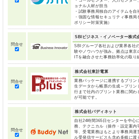
・コールセンター、入力センター
ョナル人材が担当
・試験事務局独自のアイテムを自
・強固な情報セキュリティ事務局
ポリシー対策実施）
SBIビジネス・イノベーター株式
問合せ
SBIグループ各社および業界各社
験やノウハウが強み。拠点は東京
ITを融合させた事務効率化の取り
株式会社東計電算
業務パッケージに連携するプリント
問合せ
生データから帳票の生成～プリン
行まで社内のプリント業務に関わ
が可能です。
株式会社バディネット
自社24時間365日センターを中心
務、テクニカル（操作・設定案内
問合せ
等、受電業務はもとより事務局運
ル受発信サービスも含め多岐に渡