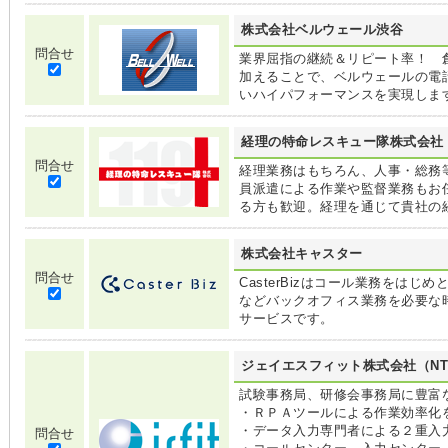
株式会社ベルウェール渋谷
問合せ
業界屈指の継続＆リピート率！ 
加えることで、ベルウェールの電
いハイパフォーマンスを実現しま
経理の特命レスキュー隊株式会社
問合せ
経理業務はもちろん、人事・総務
員派遣による作業や監督業務もお
る方も歓迎。経理を通じて貴社の
株式会社キャスター
問合せ
CasterBizはコール業務をは
などバックオフィス業務を必要な
サービスです。
ジェイエスフィット株式会社（N
試験事務局、研修会事務局に豊富
・ＲＰＡツールによる作業効率化
・データ入力専門者による２重入
問合せ