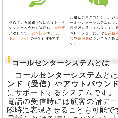
元祖ビジネスコンシェルジ
求めている業務内容に合うおすす
ールセンターシステムにつ
めシステム会社を選定し、
無料紹
料相談を承っております。
介
致します。
資料請求
や
デモンス
ペレーションにいける
業務
トレーション
の手配も可能です！
策
や
費用感
についてもご相
い。
コールセンターシステムとは
コールセンターシステム
と
ンド（受信）
や
アウトバウン
にサポートするシステムです。
電話の受信時には顧客の諸デ
瞬時に表現させることも可能で