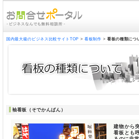
国内最大級のビジネス比較サイトTOP
>
看板制作
>
看板の種類につ
袖看板（そでかんばん）
建物から
看板とも
るのに非