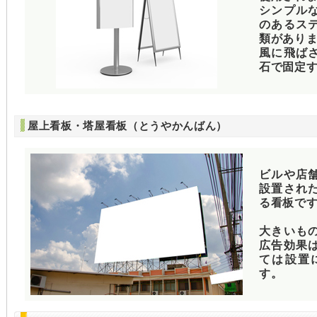
シンプル
のあるス
類があり
風に飛ば
石で固定
屋上看板・塔屋看板（とうやかんばん）
ビルや店
設置され
る看板で
大きいも
広告効果
ては設置
す。