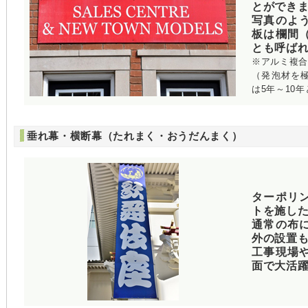
とができ
写真のよ
板は欄間
とも呼ば
※アルミ複
（発泡材を
は5年～10
垂れ幕・横断幕（たれまく・おうだんまく）
ターポリ
トを施し
通常の布
外の設置
工事現場
面で大活