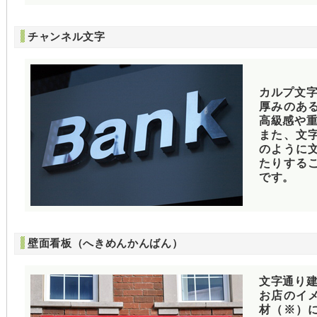
チャンネル文字
カルプ文
厚みのあ
高級感や
また、文
のように
たりする
です。
壁面看板（へきめんかんばん）
文字通り
お店のイ
材（※）