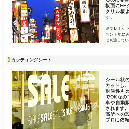
板面にFF
クリル板
す。
※フレキシ
テント地に
にも適して
カッティングシート
シール状
カットし
耐候性も
でOKなの
車や自動
されます
高所への
プロに依