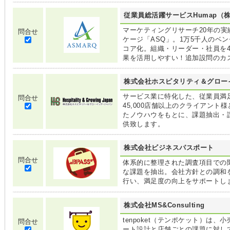
従業員総活躍サービスHumap（
マーケティングリサーチ20年の実
問合せ
ケージ「ASQ」。1万5千人のベ
コア化。組織・リーダー・社員を
果を活用しやすい！追加設問のカ
株式会社ホスピタリティ＆グロー
サービス業に特化した、従業員満足
問合せ
45,000店舗以上のクライアン
たノウハウをもとに、課題抽出・
供致します。
株式会社ビジネスパスポート
問合せ
体系的に整理された調査項目での
な課題を抽出。会社方針との調和
行い、満足度の向上をサポートし
株式会社MS&Consulting
tenpoket（テンポケット）は
問合せ
ート設計と店舗ごとの課題に対して