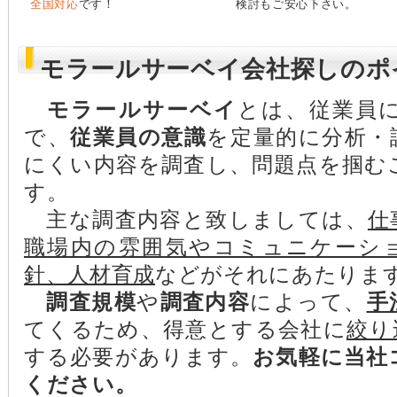
全国対応
です！
検討もご安心下さい。
モラールサーベイ会社探しのポ
モラールサーベイ
とは、従業員
で、
従業員の意識
を定量的に分析・
にくい内容を調査し、問題点を掴む
す。
主な調査内容と致しましては、
仕
職場内の雰囲気やコミュニケーシ
針、人材育成
などがそれにあたりま
調査規模
や
調査内容
によって、
手
てくるため、得意とする会社に
絞り
する必要があります。
お気軽に当社
ください。