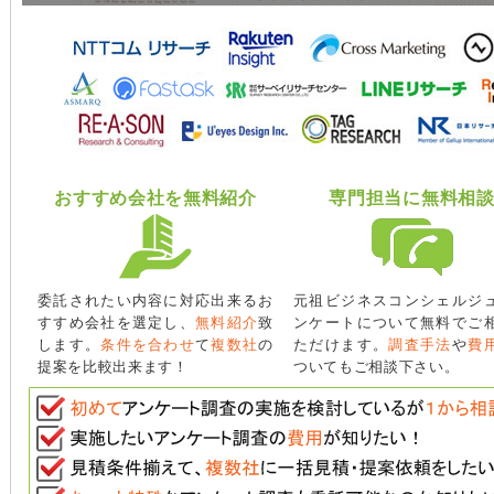
おすすめ会社を無料紹介
専門担当に無料相
委託されたい内容に対応出来るお
元祖ビジネスコンシェルジ
すすめ会社を選定し、
無料紹介
致
ンケートについて無料でご
します。
条件を合わせ
て
複数社
の
ただけます。
調査手法
や
費
提案を比較出来ます！
ついてもご相談下さい。