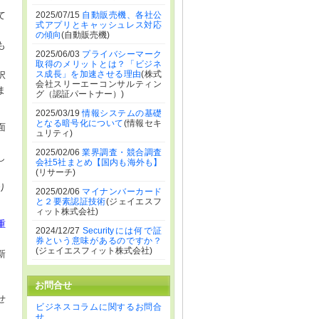
て
2025/07/15
自動販売機、各社公
式アプリとキャッシュレス対応
の傾向
(自動販売機)
も
2025/06/03
プライバシーマーク
取得のメリットとは？「ビジネ
ス成長」を加速させる理由
(株式
択
会社スリーエーコンサルティン
ま
グ（認証パートナー）)
2025/03/19
情報システムの基礎
となる暗号化について
(情報セキ
面
ュリティ)
2025/02/06
業界調査・競合調査
し
会社5社まとめ【国内も海外も】
(リサーチ)
り
2025/02/06
マイナンバーカード
と２要素認証技術
(ジェイエスフ
ィット株式会社)
重
2024/12/27
Securityには何で証
券という意味があるのですか？
(ジェイエスフィット株式会社)
新
お問合せ
せ
ビジネスコラムに関するお問合
せ