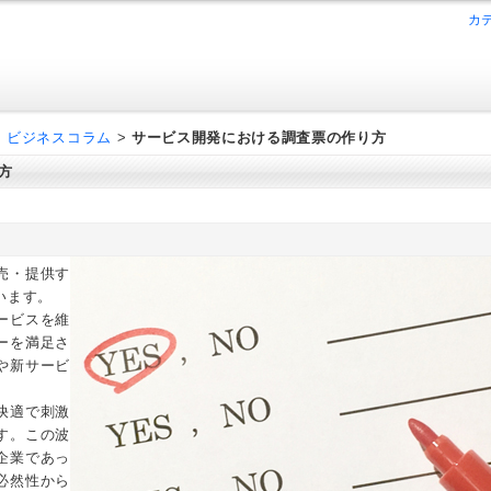
カ
>
ビジネスコラム
>
サービス開発における調査票の作り方
方
売・提供す
います。
ービスを維
ーを満足さ
や新サービ
快適で刺激
す。この波
企業であっ
必然性から