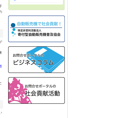
子
の
が
来
答
、
と
い