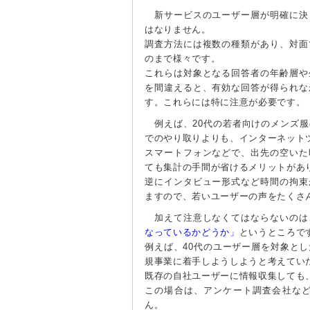
新サービスのユーザー層が明確に決
はなりません。
調査方法には複数の種類があり、対面
のまで様々です。
これらは対象となる回答者の年齢層や
を間違えると、有効な回答が得られな
す。これらには特に注意が必要です。
例えば、20代の若者向けのメンズ服
でのやり取りよりも、インターネット
スマートフォンなどで、出先の空いた
ても集計の手間が省けるメリットがあ
逆にインタビュー形式など時間の拘束
ますので、若いユーザーの声をたくさ
加えて注意しなくてはならないのは
なっているかどうか」
というところで
例えば、40代のユーザー層を対象と
規事業に着手しようしようと考えてい
既存の自社ユーザーに情報収集しても
この場合は、アンケート調査会社など
ん。