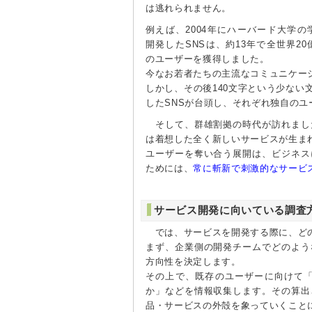
は逃れられません。
例えば、2004年にハーバード大学の
開発したSNSは、約13年で全世界2
のユーザーを獲得しました。
今なお若者たちの主流なコミュニケー
しかし、その後140文字という少ない
したSNSが台頭し、それぞれ独自のユ
そして、群雄割拠の時代が訪れまし
は着想した全く新しいサービスが生ま
ユーザーを奪い合う展開は、ビジネス
ためには、
常に斬新で刺激的なサービ
サービス開発に向いている調査
では、サービスを開発する際に、どの
まず、企業側の開発チームでどのよう
方向性を決定します。
その上で、既存のユーザーに向けて
か」などを情報収集します。その算出
品・サービスの外殻を象っていくこと