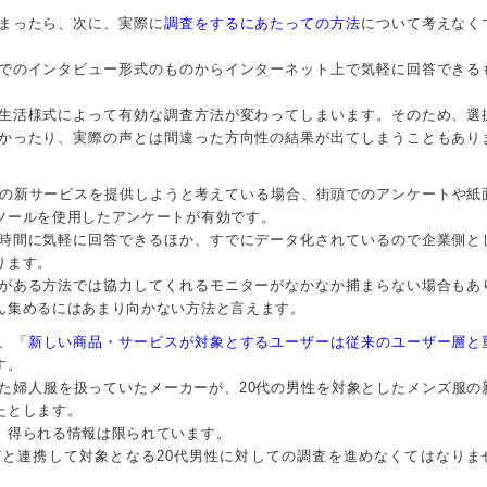
まったら、次に、実際に
調査をするにあたっての方法
について考えなく
でのインタビュー形式のものからインターネット上で気軽に回答できる
生活様式によって有効な調査方法が変わってしまいます。そのため、選
かったり、実際の声とは間違った方向性の結果が出てしまうこともあり
の新サービスを提供しようと考えている場合、街頭でのアンケートや紙
ツールを使用したアンケートが有効です。
時間に気軽に回答できるほか、すでにデータ化されているので企業側と
ります。
がある方法では協力してくれるモニターがなかなか捕まらない場合もあ
ん集めるにはあまり向かない方法と言えます。
、
「新しい商品・サービスが対象とするユーザーは従来のユーザー層と
す。
した婦人服を扱っていたメーカーが、20代の男性を対象としたメンズ服の
たとします。
、得られる情報は限られています。
と連携して対象となる20代男性に対しての調査を進めなくてはなりま