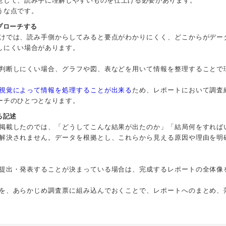
意して、読み手に理解しやすいものを仕上げる必要があります。
うな点です。
プローチする
けでは、読み手側からしてみると要点がわかりにくく、どこからがデー
しにくい場合があります。
判断しにくい場合、グラフや図、表などを用いて情報を整理することで
視覚によって情報を処理することが出来る
ため、レポートにおいて調査
ーチのひとつとなります。
る記述
掲載したのでは、「どうしてこんな結果が出たのか」「結局何をすれば
解決されません。データを根拠とし、これらから見える原因や理由を明
提出・発表することが決まっている場合は、完成するレポートの全体像
を、あらかじめ調査票に組み込んでおくことで、レポートへのまとめ、