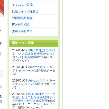
よくあるご質問
比較サイトの注意点
対面型無料相談
FAX無料相談
と
掲載企業募集中
最新コラム記事
ず
2026/04/02
2026年改訂に向け
く
て、いま認証取得企業が知って
おくべき最新動向
(株式会社ジェ
イ-ヴァック)
2026/04/01
Amazonギフトカー
ドキャンペーン
(お問合せポータ
ル)
2026/01/09
Amazonギフトカー
ドキャンペーン
(お問合せポータ
な
ル)
2025/09/04
ISO27001とPマーク
る
の違いとは？どちらを取得すべ
きか5分でわかる比較解説
(株式
商
会社スリーエーコンサルティン
グ（認証パートナー）)