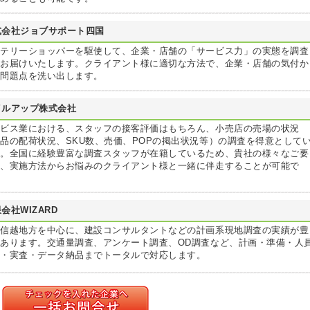
式会社ジョブサポート四国
ステリーショッパーを駆使して、企業・店舗の「サービス力」の実態を調査
てお届けいたします。クライアント様に適切な方法で、企業・店舗の気付か
い問題点を洗い出します。
イルアップ株式会社
ービス業における、スタッフの接客評価はもちろん、小売店の売場の状況
品の配荷状況、SKU数、売価、POPの掲出状況等）の調査を得意として
す。全国に経験豊富な調査スタッフが在籍しているため、貴社の様々なご要
や、実施方法からお悩みのクライアント様と一緒に伴走することが可能で
。
会社WIZARD
陸信越地方を中心に、建設コンサルタントなどの計画系現地調査の実績が豊
あります。交通量調査、アンケート調査、OD調査など、計画・準備・人
保・実査・データ納品までトータルで対応します。