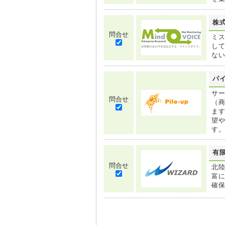
株
問合せ
ミ
し
な
パ
サ
問合せ
（商
ま
望
す
有限
問合せ
北
富に
確