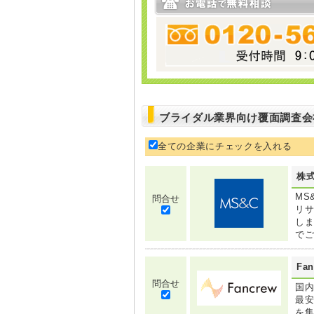
ブライダル業界向け覆面調査会
全ての企業にチェックを入れる
株式
MS
問合せ
リサ
しま
で
Fa
問合せ
国内
最安
を