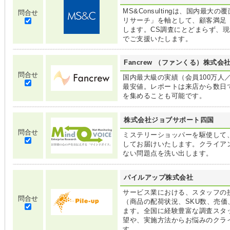
MS&Consultingは、国内最
問合せ
リサーチ」を軸として、顧客満足
します。CS調査にとどまらず、
でご支援いたします。
Fancrew （ファンくる）株式
問合せ
国内最大級の実績（会員100万人
最安値。レポートは来店から数日で
を集めることも可能です。
株式会社ジョブサポート四国
問合せ
ミステリーショッパーを駆使して
してお届けいたします。クライア
ない問題点を洗い出します。
パイルアップ株式会社
サービス業における、スタッフの
問合せ
（商品の配荷状況、SKU数、売価
ます。全国に経験豊富な調査スタ
望や、実施方法からお悩みのクラ
す。