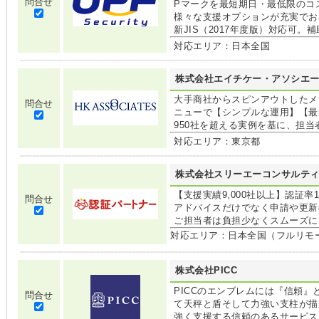
問合せ
Pマークを最短期日・最低限のコ
様々な支援オプションが充実でお
新JIS（2017年度版）対応可
対応エリア：日本全国
株式会社エイチケー・アソシエ
大手商社からスピンアウトしたメ
問合せ
ニューで【シンプルな運用】【最
950社を超える実例を基に、担
対応エリア：東京都
株式会社スリーエーコンサルテ
【支援実績9,000社以上】認証率
問合せ
アドバイスだけでなく申請や更新
ご担当者は負担少なくスムーズに
対応エリア：日本全国（フルリモ
株式会社PICC
PICCのエンブレムには『信頼
問合せ
て天秤と盾そして力強い支柱が描
強く支援する信頼のあるサービス