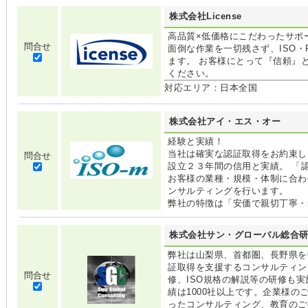
株式会社License
高品質×低価格にこだわったサポー
問合せ
面倒な作業を一切残さず、ISO
ます。 お客様にとって『信頼』
ください。
対応エリア：日本全国
株式会社アイ・エス・オー
経験と実績！
当社は確実な認証取得をお約束し
問合せ
設立２３年間の信用と実績。 「
お客様の業種・規模・体制に合わ
ンサルティングを行います。
弊社の特徴は「安価で親切丁寧・
株式会社サン・グローバル総合
弊社は山梨県、首都圏、長野県を中心に
証取得を支援するコンサルティン
問合せ
修、ISO規格の解説等の研修も実
績は1000社以上です。企業様
ったコンサルティング、教育のご