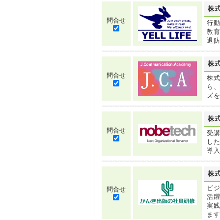
株
問合せ
行
教
退
株
問合せ
株
ら
ズ
株
問合せ
受
し
導入
株
ビ
問合せ
活
実
ま