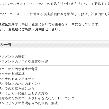
にパワーハラスメントについての対処方法や防止方法について研修する
パワーハラスメントに対する損害賠償件数も増加しており、社会的にも
や対応策
を学ぶ事は、企業においても重要なテーマになっています。
合は、
お気軽にご相談・お問合せ下さい。
の一例
ラスメントの種類
ラスメントのリスクや影響や損害
ワハラの原因や発生の背景
ワハラの判断基準
ワハラのセルフチェック
ワハラ防止のためのポイント
ワハラの相談を受けたら
ワハラが万一発生したときの対応
談対応のためのロールプレイを入れたトレーニング
ウンセリングの基礎を含めた相談、解決