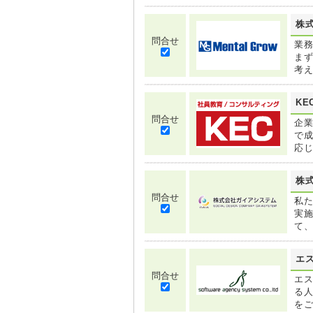
株
問合せ
業
ま
考
KE
問合せ
企
で
応
株
問合せ
私た
実
て
エ
問合せ
エ
る
を