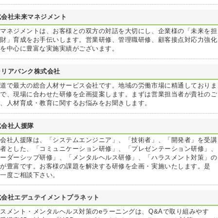
式会社未来マネジメント
来マネジメントは、お客様との双方の対話を大切にし、企業様の「未来を担
人財」育成をお手伝いします。営業研修、管理職研修、顧客接点対応力強化
修を中心に豊富な実施実績がございます。
ャリアバンク株式会社
海道で最大の総合人材サービス会社です。地域の労働市場に精通しておりま
ので、現場に合わせた研修を企画提案します。まずは営業担当者が貴社のご
望、人材育成・教育に関するお悩みをお聞きします。
式会社人援隊
式会社人援隊は、「システムエンジニア」、「技術者」、「開発者」を受講
象者とした、「コミュニケーション研修」、「プレゼンテーション研修」、
リーダーシップ研修」、「メンタルヘルス研修」、「ハラスメント対策」の
績が豊富です。お客様の課題を解決する研修を企画・実施いたします。是
、一度ご相談下さい。
式会社エデュテイメントプラネット
スメント・メンタルヘルス対策のeラーニングは、Q&Aで取り組みやす