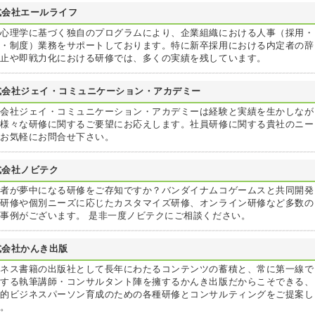
式会社エールライフ
動心理学に基づく独自のプログラムにより、企業組織における人事（採用・
育・制度）業務をサポートしております。特に新卒採用における内定者の辞
防止や即戦力化における研修では、多くの実績を残しています。
式会社ジェイ・コミュニケーション・アカデミー
式会社ジェイ・コミュニケーション・アカデミーは経験と実績を生かしなが
、様々な研修に関するご要望にお応えします。社員研修に関する貴社のニー
をお気軽にお問合せ下さい。
式会社ノビテク
講者が夢中になる研修をご存知ですか？バンダイナムコゲームスと共同開発
た研修や個別ニーズに応じたカスタマイズ研修、オンライン研修など多数の
事例がございます。 是非一度ノビテクにご相談ください。
式会社かんき出版
ジネス書籍の出版社として長年にわたるコンテンツの蓄積と、常に第一線で
躍する執筆講師・コンサルタント陣を擁するかんき出版だからこそできる、
践的ビジネスパーソン育成のための各種研修とコンサルティングをご提案し
す。