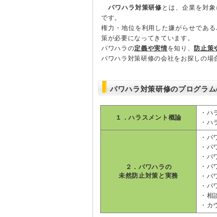
パワハラ対策研修
とは、企業を対象
です。
権力・地位を利用した嫌がらせである
策が必要になってきています。
パワハラの
定義や実情
を知り、
防止策
パワハラ対策研修の会社をお探しの場
パワハラ対策研修のプログラム
・ハ
１．ハラスメント概論
・ハ
・パ
・パ
・パ
・パ
２．パワハラの
未然防止対策と実務
・パ
・パ
・相
・カ