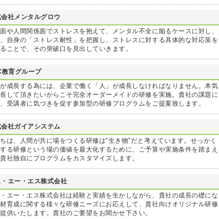
式会社メンタルグロウ
務面や人間関係面でストレスを抱えて、メンタル不全に陥るケースに対し、
ず、自身の「ストレス耐性」を把握し、ストレスに対する具体的な対応策を
えることで、その突破口を見出していきます。
C教育グループ
業が成長する為には、企業で働く「人」が成長しなければなりません。本気
成長して頂きたいからこそ完全オーダーメイドの研修を実施。貴社の課題に
じ、受講者に気づきを促す参加型の研修プログラムをご提案致します。
式会社ガイアシステム
ちは、人間が共に場をつくる研修は"生き物"だと考えています。せっかく
施する研修という場の価値を最大化するために、ご予算や実施条件を踏まえ
、貴社独自にプログラムをカスタマイズします。
ス・エー・エス株式会社
ス・エー・エス株式会社は経験と実績を生かしながら、貴社の成長の礎にな
人材育成に関する様々な研修ニーズにお応えして、貴社向けオリジナル研修
ご提供いたします。貴社のご要望をお聞かせ下さい。