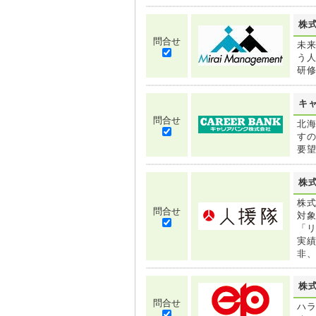
株
問合せ
未
う
研
キ
問合せ
北
す
要
株
株
問合せ
対
「
実
非
株
問合せ
ハラ